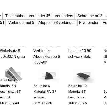
z
T schraube
Verbinder 45
Verbinders
Schraube m12
5 l
Verbinder nut 5
Aluprofile 8 verbinder
F verbinder
Ve
Winkelsatz 8
Verbinder
-
Lasche 10 50
-
Nu
-
160x80ZN grau
Abdeckkappe 6
schwarz Satz
S
R30-90°
M
Baureihe 8
aterial ZN
Baureihe 6
Baureihe 10
eschichtet ST
Material PA-GF
Material ST
Ba
erzinkt
schwarz
beschichtet
Ma
60 x 80 x 40
30 x 30 x 30
100 x 50 x 5
60