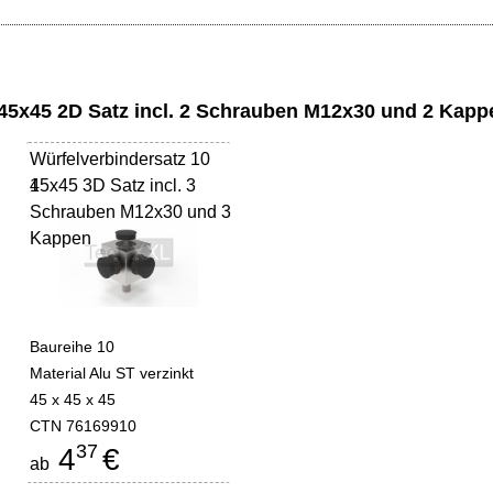
 45x45 2D Satz incl. 2 Schrauben M12x30 und 2 Kapp
Würfelverbindersatz 10
45x45 3D Satz incl. 3
1
Schrauben M12x30 und 3
Kappen
Baureihe 10
Material Alu ST verzinkt
45 x 45 x 45
CTN 76169910
37
4
€
ab