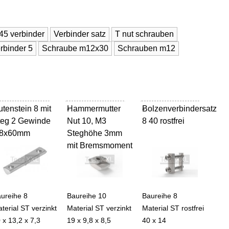
45 verbinder
Verbinder satz
T nut schrauben
rbinder 5
Schraube m12x30
Schrauben m12
tenstein 8 mit
Hammermutter
-
Bolzenverbindersatz
-
teg 2 Gewinde
Nut 10, M3
8 40 rostfrei
8x60mm
Steghöhe 3mm
mit Bremsmoment
ureihe 8
Baureihe 10
Baureihe 8
terial ST verzinkt
Material ST verzinkt
Material ST rostfrei
 x 13,2 x 7,3
19 x 9,8 x 8,5
40 x 14