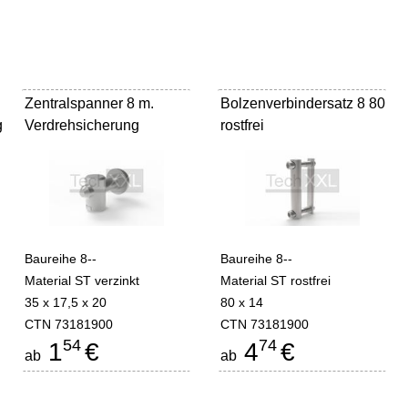
Zentralspanner 8 m.
Bolzenverbindersatz 8 80
g
Verdrehsicherung
rostfrei
Baureihe 8--
Baureihe 8--
Material ST verzinkt
Material ST rostfrei
35 x 17,5 x 20
80 x 14
CTN 73181900
CTN 73181900
54
74
1
€
4
€
ab
ab