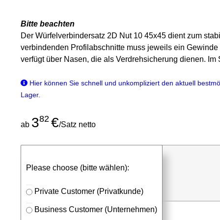
Bitte beachten
Der Würfelverbindersatz 2D Nut 10 45x45 dient zum stabi
verbindenden Profilabschnitte muss jeweils ein Gewinde
verfügt über Nasen, die als Verdrehsicherung dienen. I
Hier können Sie schnell und unkompliziert den aktuell bestmög
Lager.
82
3
€
ab
/Satz netto
günstigen Stückpreis anfragen
Please choose (bitte wählen):
⮮
Satz
in Anfrageliste
Private Customer (Privatkunde)
Business Customer (Unternehmen)