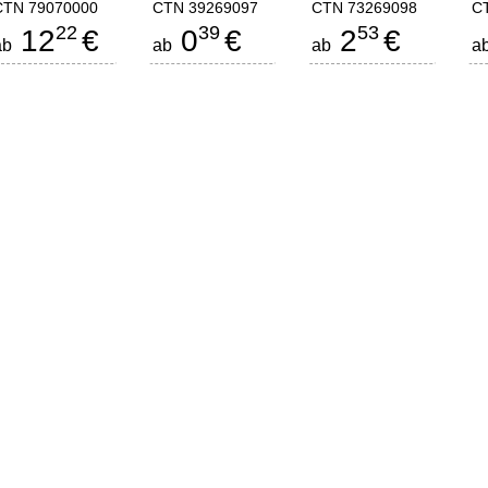
CTN 79070000
CTN 39269097
CTN 73269098
C
22
39
53
12
€
0
€
2
€
ab
ab
ab
a