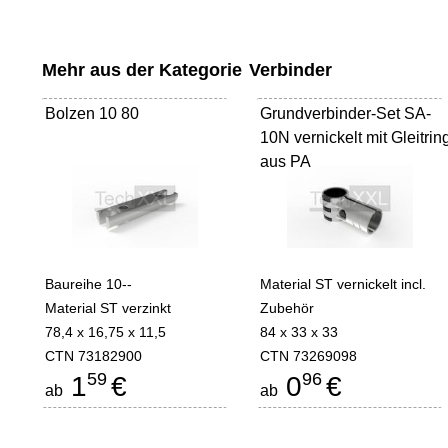
Mehr aus der Kategorie
Verbinder
Bolzen 10 80
Grundverbinder-Set SA-
10N vernickelt mit Gleitrin
aus PA
Baureihe 10--
Material ST vernickelt incl.
Material ST verzinkt
Zubehör
78,4 x 16,75 x 11,5
84 x 33 x 33
CTN 73182900
CTN 73269098
59
96
1
€
0
€
ab
ab