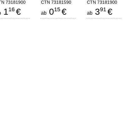
TN 73181900
CTN 73181590
CTN 73181900
16
15
91
1
€
0
€
3
€
b
ab
ab