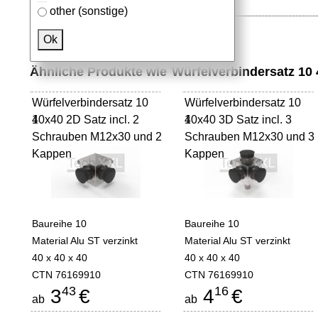
other (sonstige)
Ok
Ähnliche Produkte wie
Würfelverbindersatz 10
Würfelverbindersatz 10
Würfelverbindersatz 10
40x40 2D Satz incl. 2
1
40x40 3D Satz incl. 3
1
Schrauben M12x30 und 2
Schrauben M12x30 und 3
Kappen
Kappen
Baureihe 10
Baureihe 10
Material Alu ST verzinkt
Material Alu ST verzinkt
40 x 40 x 40
40 x 40 x 40
CTN 76169910
CTN 76169910
43
16
3
€
4
€
ab
ab