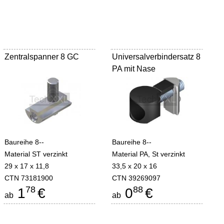
Zentralspanner 8 GC
Universalverbindersatz 8
PA mit Nase
Baureihe 8--
Baureihe 8--
Material ST verzinkt
Material PA, St verzinkt
29 x 17 x 11,8
33,5 x 20 x 16
CTN 73181900
CTN 39269097
78
88
1
€
0
€
ab
ab