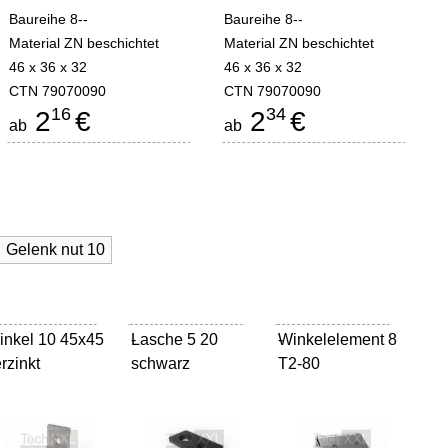
Baureihe 8--
Baureihe 8--
Material ZN beschichtet
Material ZN beschichtet
46 x 36 x 32
46 x 36 x 32
CTN 79070090
CTN 79070090
16
34
2
€
2
€
ab
ab
Gelenk nut 10
inkel 10 45x45
Lasche 5 20
-
Winkelelement 8
-
rzinkt
schwarz
T2-80