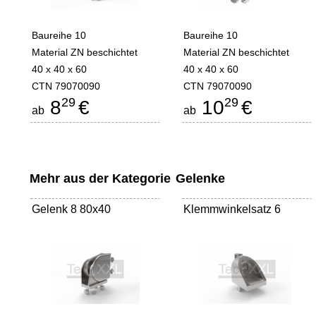
Baureihe 10
Baureihe 10
Material ZN beschichtet
Material ZN beschichtet
40 x 40 x 60
40 x 40 x 60
CTN 79070090
CTN 79070090
29
29
8
€
10
€
ab
ab
Mehr aus der Kategorie
Gelenke
Gelenk 8 80x40
Klemmwinkelsatz 6