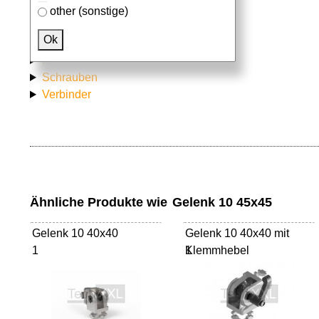
other (sonstige)
Passendes Zubehör
Ok
Aluprofile
Hammermuttern
Schrauben
Verbinder
Ähnliche Produkte wie
Gelenk 10 45x45
Gelenk 10 40x40
Gelenk 10 40x40 mit
1
Klemmhebel
1