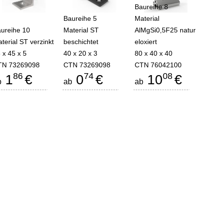
Baureihe 8
Baureihe 5
Material
ureihe 10
Material ST
AlMgSi0,5F25 natur
terial ST verzinkt
beschichtet
eloxiert
 x 45 x 5
40 x 20 x 3
80 x 40 x 40
TN 73269098
CTN 73269098
CTN 76042100
86
74
08
1
€
0
€
10
€
b
ab
ab