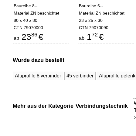
Baureihe 8--
Baureihe 6--
Material ZN beschichtet
Material ZN beschichtet
80 x 40 x 80
23 x 25 x 30
CTN 79070000
CTN 79070090
86
72
23
€
1
€
ab
ab
Wurde dazu bestellt
Aluprofile 8 verbinder
45 verbinder
Aluprofile gelenk
-
Mehr aus der Kategorie
Verbindungstechnik