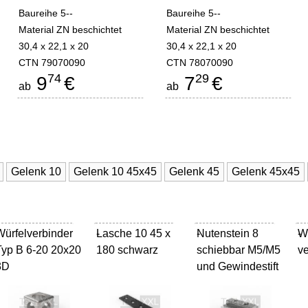
Baureihe 5--
Baureihe 5--
Material ZN beschichtet
Material ZN beschichtet
30,4 x 22,1 x 20
30,4 x 22,1 x 20
CTN 79070090
CTN 78070090
74
29
9
€
7
€
ab
ab
Gelenk 10
Gelenk 10 45x45
Gelenk 45
Gelenk 45x45
Würfelverbinder
Lasche 10 45 x
-
Nutenstein 8
-
W
-
Typ B 6-20 20x20
180 schwarz
schiebbar M5/M5
ve
3D
und Gewindestift