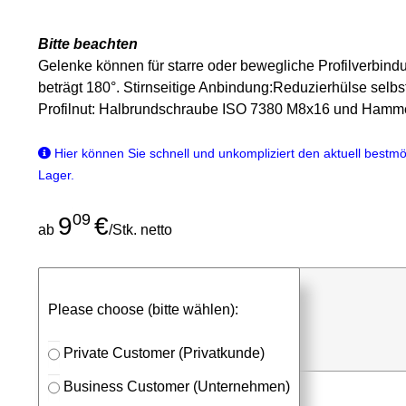
Bitte beachten
Gelenke können für starre oder bewegliche Profilverbi
beträgt 180°. Stirnseitige Anbindung:Reduzierhülse se
Profilnut: Halbrundschraube ISO 7380 M8x16 und Hammerm
Hier können Sie schnell und unkompliziert den aktuell bestmög
Lager.
09
9
€
ab
/Stk. netto
günstigen Stückpreis anfragen
Please choose (bitte wählen):
⮮
Stk.
in Anfrageliste
Private Customer (Privatkunde)
Business Customer (Unternehmen)