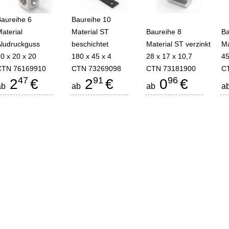
Baureihe 6
Baureihe 10
aterial
Material ST
Baureihe 8
Ba
Aludruckguss
beschichtet
Material ST verzinkt
Ma
0 x 20 x 20
180 x 45 x 4
28 x 17 x 10,7
45
CTN 76169910
CTN 73269098
CTN 73181900
C
47
91
96
2
€
2
€
0
€
ab
ab
ab
a